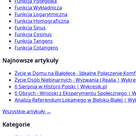
Funkcja Potęgowa
Funkcja Wykładnicza
Funkcja Logarytmiczna
Funkcja Homograficzna
Funkcja Sinus
Funkcja Cosinus
Funkcja Tangens
Funkcja Cotangens
Najnowsze artykuły
Życie w Domu na Białołęce - Idealne Połączenie Komf
Życie Osób Niebinarnych - Wyzwania i Realia | Wykres
6 Sierpnia w Historii Polski | Wykresik.pl
6 Obcych - Wnioski z Eksperymentu Społecznego | W
Analiza Referendum Lokalnego w Bielsku-Białej | Wyk
Wszystkie artykuły →
Kategorie