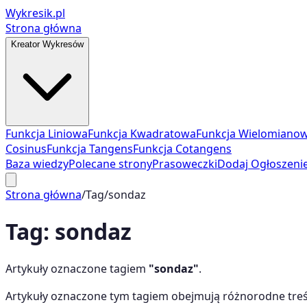
Wykresik.pl
Strona główna
Kreator Wykresów
Funkcja Liniowa
Funkcja Kwadratowa
Funkcja Wielomiano
Cosinus
Funkcja Tangens
Funkcja Cotangens
Baza wiedzy
Polecane strony
Prasoweczki
Dodaj Ogłoszeni
Strona główna
/
Tag
/
sondaz
Tag:
sondaz
Artykuły oznaczone tagiem
"
sondaz
"
.
Artykuły oznaczone tym tagiem obejmują różnorodne treś