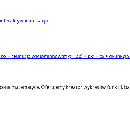
interaktywne
aplikacja
+ bx + c
Funkcja Wielomianowa
f(x) = ax³ + bx² + cx + d
Funkcja
cona matematyce. Oferujemy kreator wykresów funkcji, baz