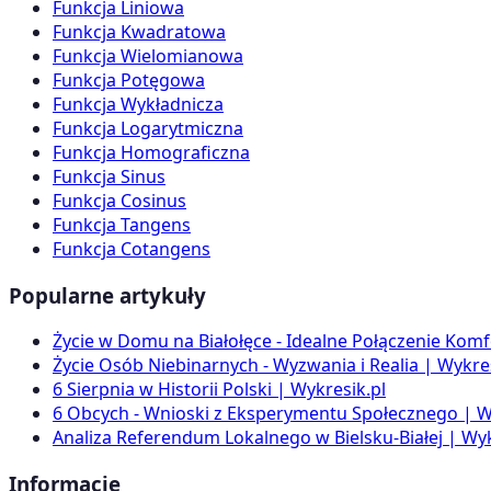
Funkcja Liniowa
Funkcja Kwadratowa
Funkcja Wielomianowa
Funkcja Potęgowa
Funkcja Wykładnicza
Funkcja Logarytmiczna
Funkcja Homograficzna
Funkcja Sinus
Funkcja Cosinus
Funkcja Tangens
Funkcja Cotangens
Popularne artykuły
Życie w Domu na Białołęce - Idealne Połączenie Komf
Życie Osób Niebinarnych - Wyzwania i Realia | Wykres
6 Sierpnia w Historii Polski | Wykresik.pl
6 Obcych - Wnioski z Eksperymentu Społecznego | W
Analiza Referendum Lokalnego w Bielsku-Białej | Wyk
Informacje