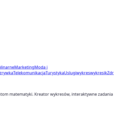
linarne
Marketing
Moda i
zrywka
Telekomunikacja
Turystyka
Uslugi
wykres
wykresik
Zdr
m matematyki. Kreator wykresów, interaktywne zadania i