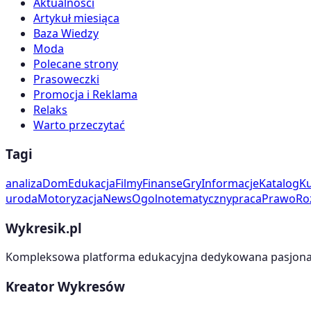
Aktualności
Artykuł miesiąca
Baza Wiedzy
Moda
Polecane strony
Prasoweczki
Promocja i Reklama
Relaks
Warto przeczytać
Tagi
analiza
Dom
Edukacja
Filmy
Finanse
Gry
Informacje
Katalog
Ku
uroda
Motoryzacja
News
Ogolnotematyczny
praca
Prawo
Ro
Wykresik.pl
Kompleksowa platforma edukacyjna dedykowana pasjonato
Kreator Wykresów