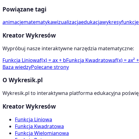
Powiązane tagi
animacje
matematyka
wizualizacja
edukacja
wykresy
funkcje
Kreator Wykresów
Wypróbuj nasze interaktywne narzędzia matematyczne:
Funkcja Liniowa
f(x) = ax + b
Funkcja Kwadratowa
f(x) = ax² 
Baza wiedzy
Polecane strony
O Wykresik.pl
Wykresik.pl to interaktywna platforma edukacyjna poświę
Kreator Wykresów
Funkcja Liniowa
Funkcja Kwadratowa
Funkcja Wielomianowa