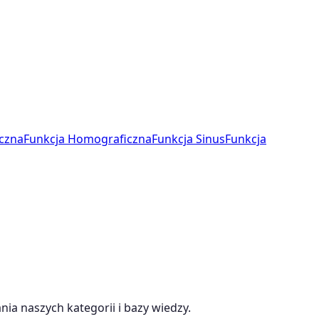
czna
Funkcja Homograficzna
Funkcja Sinus
Funkcja
ia naszych kategorii i bazy wiedzy.