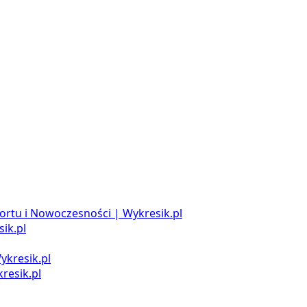
ortu i Nowoczesności | Wykresik.pl
ik.pl
ykresik.pl
resik.pl