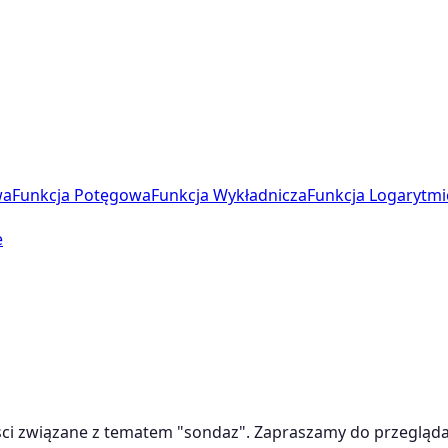
wa
Funkcja Potęgowa
Funkcja Wykładnicza
Funkcja Logarytmi
e
ci związane z tematem "
sondaz
". Zapraszamy do przeglądan