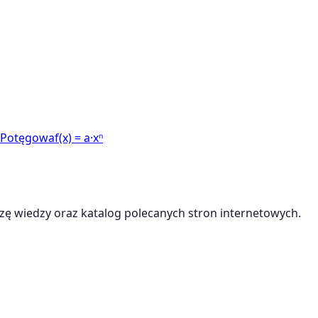
 Potęgowa
f(x) = a·xⁿ
ę wiedzy oraz katalog polecanych stron internetowych.