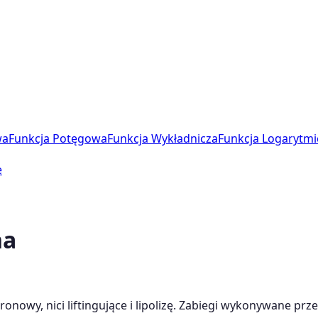
wa
Funkcja Potęgowa
Funkcja Wykładnicza
Funkcja Logarytmi
e
na
ronowy, nici liftingujące i lipolizę. Zabiegi wykonywane pr