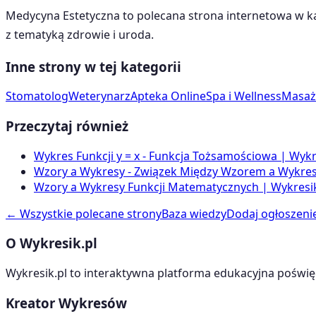
Medycyna Estetyczna
to polecana strona internetowa w k
z tematyką
zdrowie i uroda
.
Inne strony w tej kategorii
Stomatolog
Weterynarz
Apteka Online
Spa i Wellness
Masaż
Przeczytaj również
Wykres Funkcji y = x - Funkcja Tożsamościowa | Wykr
Wzory a Wykresy - Związek Między Wzorem a Wykrese
Wzory a Wykresy Funkcji Matematycznych | Wykresik
← Wszystkie polecane strony
Baza wiedzy
Dodaj ogłoszeni
O Wykresik.pl
Wykresik.pl to interaktywna platforma edukacyjna poświę
Kreator Wykresów