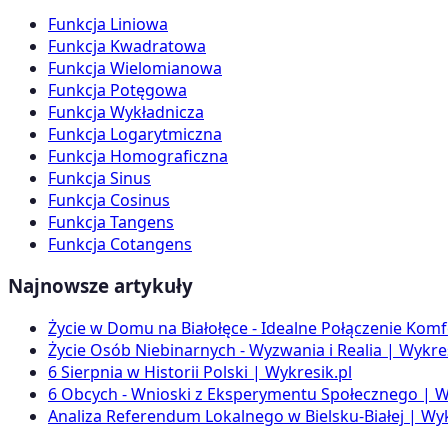
Funkcja Liniowa
Funkcja Kwadratowa
Funkcja Wielomianowa
Funkcja Potęgowa
Funkcja Wykładnicza
Funkcja Logarytmiczna
Funkcja Homograficzna
Funkcja Sinus
Funkcja Cosinus
Funkcja Tangens
Funkcja Cotangens
Najnowsze artykuły
Życie w Domu na Białołęce - Idealne Połączenie Komf
Życie Osób Niebinarnych - Wyzwania i Realia | Wykres
6 Sierpnia w Historii Polski | Wykresik.pl
6 Obcych - Wnioski z Eksperymentu Społecznego | W
Analiza Referendum Lokalnego w Bielsku-Białej | Wyk