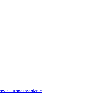
owie i uroda
zarabianie