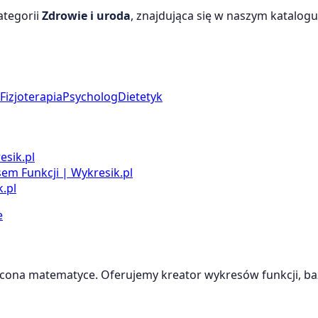
ategorii
Zdrowie i uroda
, znajdująca się w naszym katalogu
Fizjoterapia
Psycholog
Dietetyk
esik.pl
m Funkcji | Wykresik.pl
.pl
e
cona matematyce. Oferujemy kreator wykresów funkcji, baz