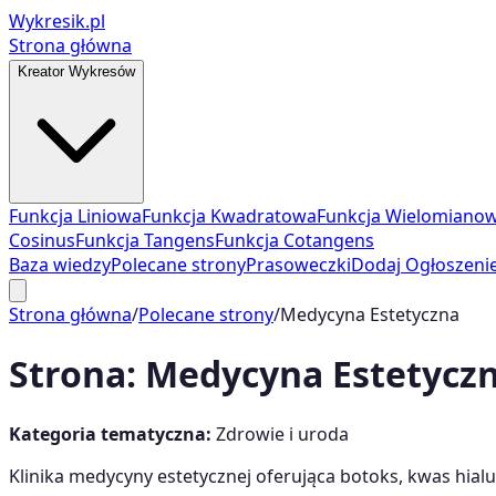
Wykresik.pl
Strona główna
Kreator Wykresów
Funkcja Liniowa
Funkcja Kwadratowa
Funkcja Wielomiano
Cosinus
Funkcja Tangens
Funkcja Cotangens
Baza wiedzy
Polecane strony
Prasoweczki
Dodaj Ogłoszeni
Strona główna
/
Polecane strony
/
Medycyna Estetyczna
Strona:
Medycyna Estetycz
Kategoria tematyczna:
Zdrowie i uroda
Klinika medycyny estetycznej oferująca botoks, kwas hialu