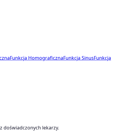
czna
Funkcja Homograficzna
Funkcja Sinus
Funkcja
zez doświadczonych lekarzy.