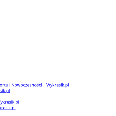
ortu i Nowoczesności | Wykresik.pl
ik.pl
ykresik.pl
resik.pl