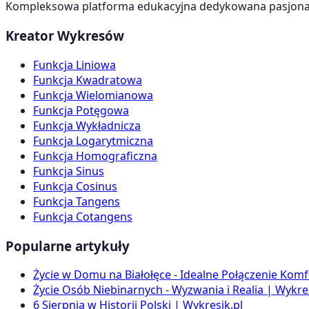
Kompleksowa platforma edukacyjna dedykowana pasjonato
Kreator Wykresów
Funkcja Liniowa
Funkcja Kwadratowa
Funkcja Wielomianowa
Funkcja Potęgowa
Funkcja Wykładnicza
Funkcja Logarytmiczna
Funkcja Homograficzna
Funkcja Sinus
Funkcja Cosinus
Funkcja Tangens
Funkcja Cotangens
Popularne artykuły
Życie w Domu na Białołęce - Idealne Połączenie Komf
Życie Osób Niebinarnych - Wyzwania i Realia | Wykres
6 Sierpnia w Historii Polski | Wykresik.pl