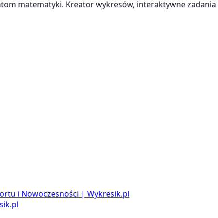
m matematyki. Kreator wykresów, interaktywne zadania i
ortu i Nowoczesności | Wykresik.pl
ik.pl