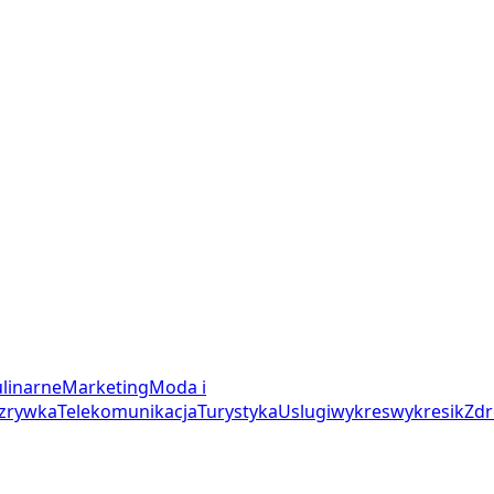
linarne
Marketing
Moda i
zrywka
Telekomunikacja
Turystyka
Uslugi
wykres
wykresik
Zdr